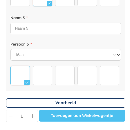
Naam 5
*
Persoon 5
*
Familyshoe_0000_dad-sneakers
Familyshoe_0001_dad-sneakers
Familyshoe_0002_dad-sneaker
Familyshoe_0003_da
Familysh
Voorbeeld
Quantity
Toevoegen aan Winkelwagentje