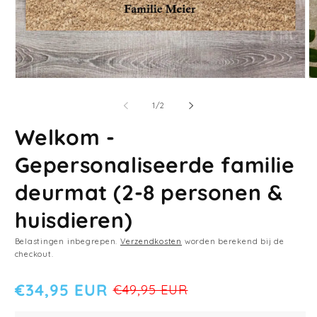
Media
M
1
2
openen
o
van
1
/
2
in
in
modaal
m
Welkom -
Gepersonaliseerde familie
deurmat (2-8 personen &
huisdieren)
Belastingen inbegrepen.
Verzendkosten
worden berekend bij de
checkout.
€34,95 EUR
€49,95 EUR