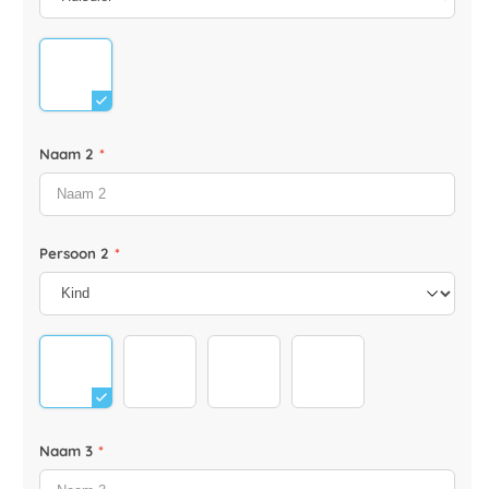
Pootjes
Naam 2
*
Persoon 2
*
Familyshoe_0010_youngest-child-sneakers
Familyshoe_0011_youngest-child-sneakers
Familyshoe_0012_youngest-chil
Familyshoe_0013_you
Naam 3
*