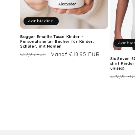
Aanbieding
Bagger Emaille Tasse Kinder -
Personalisierter Becher für Kinder,
Aanbie
Schüler, mit Namen
Normale
Aanbiedingsprijs
Vanaf €18,95 EUR
€27,95 EUR
Six Seven 6
prijs
shirt Kinde
unisex)
Normale
€29,95 EU
prijs