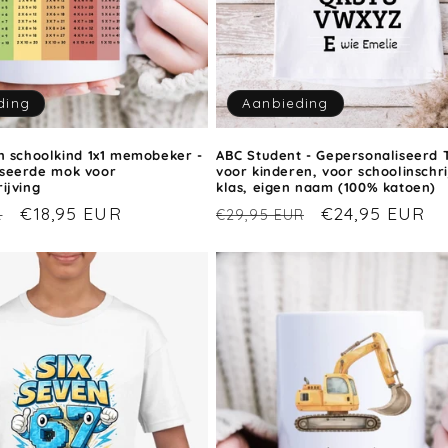
ding
Aanbieding
en schoolkind 1x1 memobeker -
ABC Student - Gepersonaliseerd T
iseerde mok voor
voor kinderen, voor schoolinschri
ijving
klas, eigen naam (100% katoen)
Aanbiedingsprijs
€18,95 EUR
Normale
Aanbiedingspr
€24,95 EUR
R
€29,95 EUR
prijs