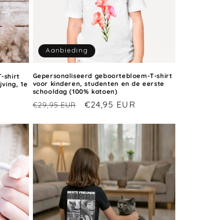
Aanbieding
Gepersonaliseerd geboortebloem-T-shirt
-shirt
voor kinderen, studenten en de eerste
jving, 1e
schooldag (100% katoen)
Normale
Aanbiedingsprijs
€24,95 EUR
ijs
€29,95 EUR
prijs