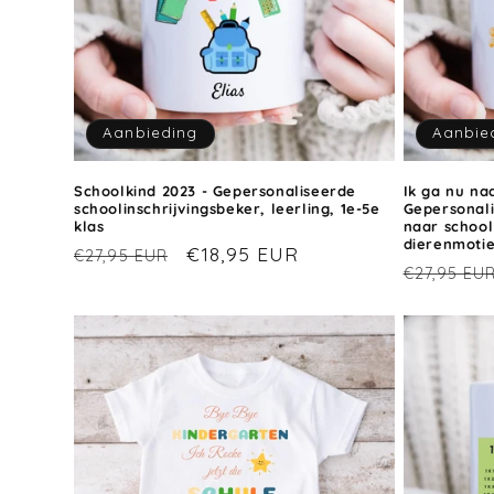
Aanbieding
Aanbie
Schoolkind 2023 - Gepersonaliseerde
Ik ga nu naa
schoolinschrijvingsbeker, leerling, 1e-5e
Gepersonali
klas
naar school
dierenmoti
Normale
Aanbiedingsprijs
€18,95 EUR
€27,95 EUR
Normale
€27,95 EU
prijs
prijs