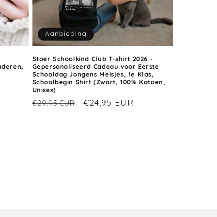
Aanbieding
Stoer Schoolkind Club T-shirt 2026 -
nderen,
Gepersonaliseerd Cadeau voor Eerste
Schooldag Jongens Meisjes, 1e Klas,
Schoolbegin Shirt (Zwart, 100% Katoen,
ijs
Unisex)
Normale
Aanbiedingsprijs
€24,95 EUR
€29,95 EUR
prijs