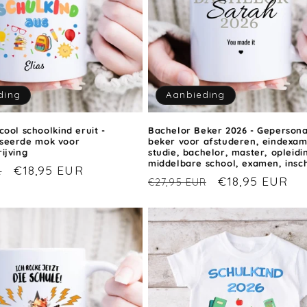
ding
Aanbieding
cool schoolkind eruit -
Bachelor Beker 2026 - Gepersona
iseerde mok voor
beker voor afstuderen, eindexam
ijving
studie, bachelor, master, opleidi
middelbare school, examen, insch
Aanbiedingsprijs
€18,95 EUR
R
Normale
Aanbiedingspr
€18,95 EUR
€27,95 EUR
prijs