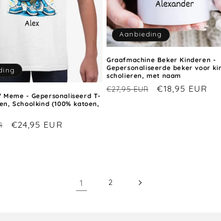
Aanbieding
Graafmachine Beker Kinderen -
Gepersonaliseerde beker voor ki
ding
scholieren, met naam
Normale
Aanbiedingspr
€18,95 EUR
€27,95 EUR
7 Meme - Gepersonaliseerd T-
prijs
ren, Schoolkind (100% katoen,
Aanbiedingsprijs
€24,95 EUR
R
1
2