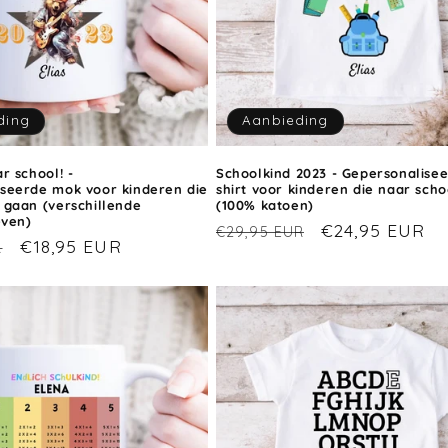
ding
Aanbieding
r school! -
Schoolkind 2023 - Gepersonalisee
seerde mok voor kinderen die
shirt voor kinderen die naar sch
 gaan (verschillende
(100% katoen)
even)
Normale
Aanbiedingspr
€24,95 EUR
€29,95 EUR
Aanbiedingsprijs
€18,95 EUR
R
prijs