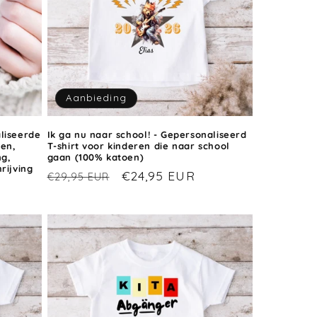
Aanbieding
liseerde
Ik ga nu naar school! - Gepersonaliseerd
en,
T-shirt voor kinderen die naar school
ng,
gaan (100% katoen)
rijving
Normale
Aanbiedingsprijs
€24,95 EUR
€29,95 EUR
ijs
prijs