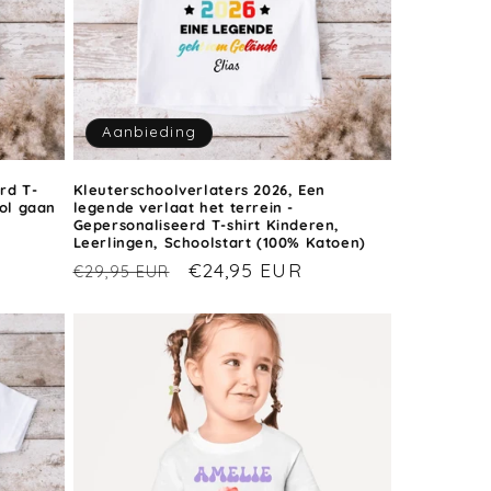
Aanbieding
rd T-
Kleuterschoolverlaters 2026, Een
ool gaan
legende verlaat het terrein -
Gepersonaliseerd T-shirt Kinderen,
Leerlingen, Schoolstart (100% Katoen)
ijs
Normale
Aanbiedingsprijs
€24,95 EUR
€29,95 EUR
prijs