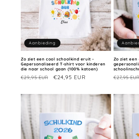
c
t
i
Aanbieding
Aanbie
e
Zo ziet een cool schoolkind eruit -
Zo ziet een 
Gepersonaliseerd T-shirt voor kinderen
gepersonal
:
die naar school gaan (100% katoen)
schoolinschr
Normale
Aanbiedingsprijs
€24,95 EUR
Normale
€29,95 EUR
€27,95 EU
prijs
prijs