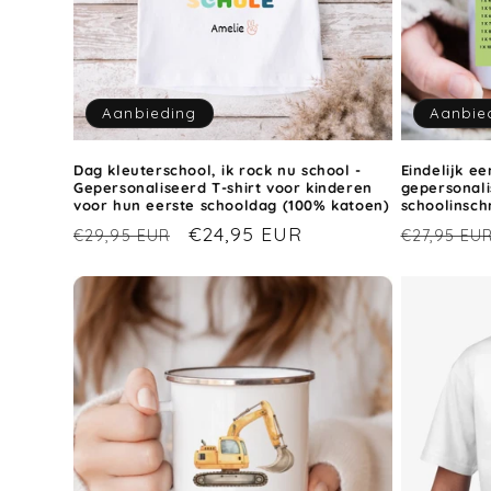
Aanbieding
Aanbie
Dag kleuterschool, ik rock nu school -
Eindelijk e
Gepersonaliseerd T-shirt voor kinderen
gepersonal
voor hun eerste schooldag (100% katoen)
schoolinschr
Normale
Aanbiedingsprijs
€24,95 EUR
Normale
€29,95 EUR
€27,95 EU
prijs
prijs