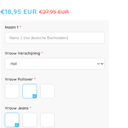
€18,95 EUR
€27,95 EUR
KLEUR
GRÖSSE
Naam 1
*
Panoramadruck
Wit
Vrouw Verschijning
*
Vrouw Pullover
*
28
29
30
Vrouw Jeans
*
19
20
21