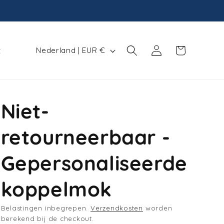
L
Winkelwagen
Inloggen
Nederland | EUR €
t
a
n
d
Niet-
/
r
retourneerbaar -
e
g
Gepersonaliseerde
i
koppelmok
o
Belastingen inbegrepen.
Verzendkosten
worden
berekend bij de checkout.