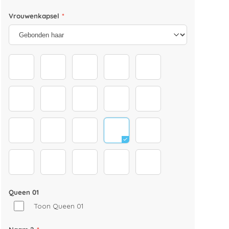
Vrouwenkapsel
*
Dutt/ Zopf 1 braun
Dutt/ Zopf 1 blond
Dutt/ Zopf 1 schwarz
Dutt/ Zopf 1 hellbraun
Dutt/Zopf 2 braun
Dutt/Zopf 2 blond
Dutt/Zopf 2 schwarz
Dutt/Zopf 3 blond
Dutt/Zopf 3 braun
Dutt/Zopf 3 dunkelbr
Dutt/Zopf 3 schwarz
Frisur_0008_22
Frisur_0006_24
Frisur_0007_23
Frisur_0009_20
Frisur_0010_19
Frisur_0011_21
In deinen Armen_Frau Frisur 2
In deinen Armen_Frau Frisur 3
In deinen Armen_Frau 
Queen 01
Toon Queen 01