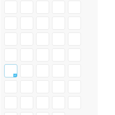
11
happy birthday
Tassen Sprüche (4)
2
79
34
37
73
76
7
Herzlichen Glückwunsch
5
9
10
142
weihnachten_0004_Ebene-2
16
scheiß auf valentinstag
an meinen schatz 2
scheiß auf valentinsta
128
129
132
117
118
119
Tassen Sprüche 2 (1)
Tassen Sprüche ENGLISCH
Tassen Sprüche 2 (3)
Ich liebe Weihnachten
20
Getroffen, gemocht, verliebt
220
19
9