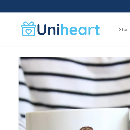
Meteen
naar de
content
Star
Ga direct naar
productinformatie