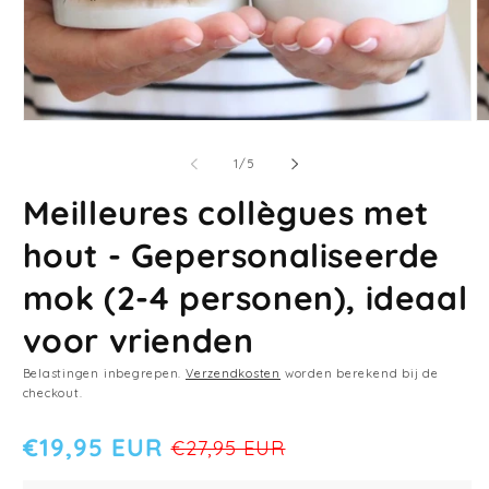
Media
M
1
2
openen
o
van
1
/
5
in
in
modaal
m
Meilleures collègues met
hout - Gepersonaliseerde
mok (2-4 personen), ideaal
voor vrienden
Belastingen inbegrepen.
Verzendkosten
worden berekend bij de
checkout.
€19,95 EUR
€27,95 EUR