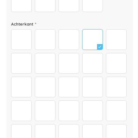
positioniert_0001_Pina-Colada
drinks_0000_CELEBRATION0058
drinks_0002_CELEBRATION002
drinks_0001_CELEBR
Achterkant
*
62
63
Tassen Sprüche (8)
65
66
67
68
Tassen Sprüche (9)
70
71
Tassen Sprüche
Soulsisters_x
best friends_x
happy birthday
32
11
12
weihnachten_0004_Ebene-2
friends forever_x
1
2
8
9
Collegue
colluege