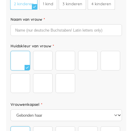
Panoramadruck
Wit
2 kinderen
1 kind
3 kinderen
4 kinderen
Naam van vrouw
*
Huidskleur van vrouw
*
Mutter_körper
Mutter_körper_dunkel
3
2
1
6
5
4
Vrouwenkapsel
*