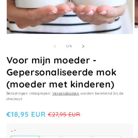
M
2
Media
o
1
in
openen
van
1
/
4
m
in
modaal
Voor mijn moeder -
Gepersonaliseerde mok
(moeder met kinderen)
Belastingen inbegrepen.
Verzendkosten
worden berekend bij de
checkout.
€18,95 EUR
€27,95 EUR
KLEUR
GRÖSSE
-
*