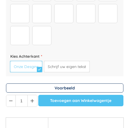
176
177
183
213
215
Tassen Sprüche Weihnachten (1)
Tassen Sprüche (6)
Kies Achterkant
*
Onze Desgins
Schrijf uw eigen tekst
Voorbeeld
Quantity
Toevoegen aan Winkelwagentje