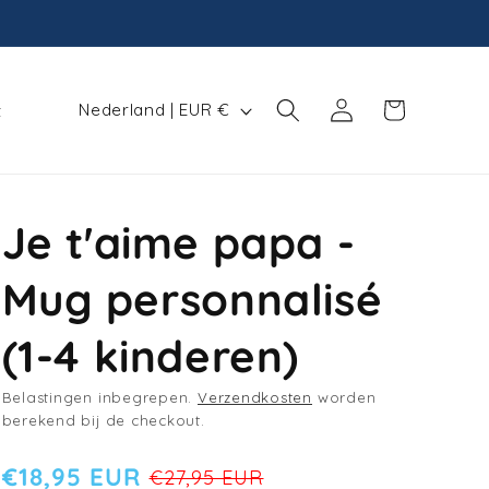
L
Winkelwagen
Inloggen
Nederland | EUR €
t
a
n
d
Je t'aime papa -
/
r
Mug personnalisé
e
g
(1-4 kinderen)
i
Belastingen inbegrepen.
Verzendkosten
worden
o
berekend bij de checkout.
€18,95 EUR
€27,95 EUR