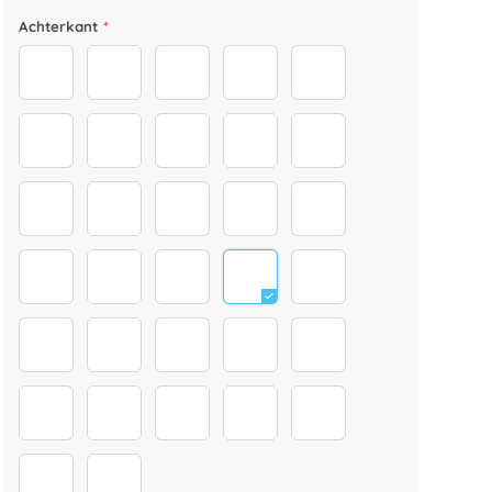
Achterkant
*
40
41
42
43
44
45
46
47
48
49
50
51
52
53
54
55
57
58
59
60
61
32
33
35
family
holding hands
happy birthday
Tassen Sprüche (2)
Tassen Sprüche (3)
weihnachten_0004_Eb
Tassen Sprüche FR
Tassen Sprüche (4)