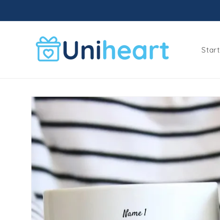
Meteen
naar de
content
Star
Ga direct naar
productinformatie