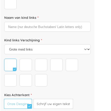
Glatze
Naam van kind links
*
Kind links Verschijning
*
grosses mädchen_hell 1
grosses mädchen_hell 2
grosses mädchen_hell 4
grosses mädchen_hell 3
grosses mädchen_dunk
grosses mädchen_dunkel 2
grosses mädchen_dunkel 4
grosses mädchen_dunkel 3
Kies Achterkant
*
Onze Desgins
Schrijf uw eigen tekst