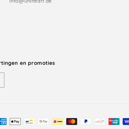
info@uniheart.de
rtingen en promoties
etaalmethoden