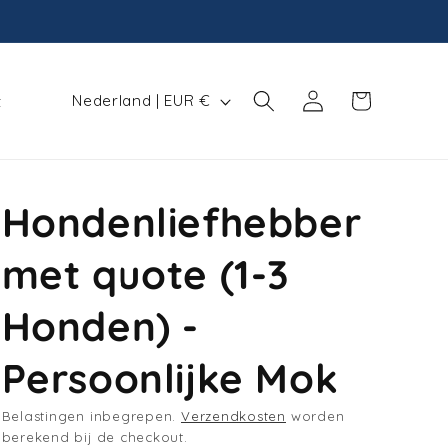
L
Winkelwagen
Inloggen
Nederland | EUR €
t
a
n
d
Hondenliefhebber
/
r
met quote (1-3
e
g
Honden) -
i
Persoonlijke Mok
o
Belastingen inbegrepen.
Verzendkosten
worden
berekend bij de checkout.