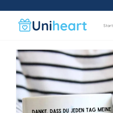
Meteen
naar de
content
Star
Ga direct naar
productinformatie