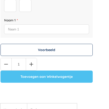
Sprüche-Frontal_0003_Sprüche-Frontal_0004_Sprüche
Sprüche-Frontal_0004_Sprüche-Frontal_0003_S
Naam 1
*
Voorbeeld
Quantity
Toevoegen aan Winkelwagentje