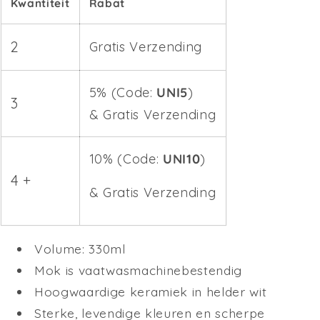
Kwantiteit
Rabat
2
Gratis Verzending
5% (Code:
UNI5
)
3
& Gratis Verzending
10% (Code:
UNI10
)
4 +
& Gratis Verzending
Volume: 330ml
Mok is vaatwasmachinebestendig
Hoogwaardige keramiek in helder wit
Sterke, levendige kleuren en scherpe