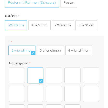
Poster mit Rahmen (Schwarz)
Poster
KLEUR
GRÖSSE
Default
30x20 cm
40x30 cm
60x40 cm
80x60 cm
-
*
2 vriendinnen
3 vriendinnen
4 vriendinnen
Achtergrond
*
Hintergrund_3000x3000_0001_background-01
Hintergrund_3000x3000_0000_backgrou
Berge_neu_3000x3000
hintergrund-3000x3
hintergru
Strand Heller
Strand_neu_3000x3000_neu
hintergrund herbst
25
26