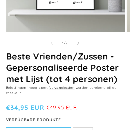
M
Media
2
1
o
openen
van
1
/
7
in
in
m
modaal
Beste Vrienden/Zussen -
Gepersonaliseerde Poster
met Lijst (tot 4 personen)
Belastingen inbegrepen.
Verzendkosten
worden berekend bij de
checkout.
€34,95 EUR
€49,95 EUR
VERFÜGBARE PRODUKTE