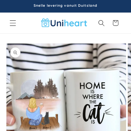
Meteen
Snelle levering vanuit Duitsland
naar de
content
Winkelwagen
a direct naar
roductinformatie