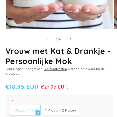
M
Media
2
1
o
openen
van
1
/
4
in
in
m
modaal
Vrouw met Kat & Drankje -
Persoonlijke Mok
Belastingen inbegrepen.
Verzendkosten
worden berekend bij de
checkout.
€18,95 EUR
€27,95 EUR
KLEUR
GRÖSSE
-
*
Panoramadruck
Wit
1 Vrouw + 1 Kat
1 Vrouw + 2 Katten