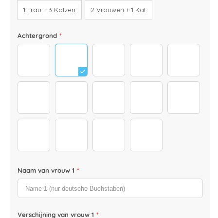
1 Frau + 3 Katzen
2 Vrouwen + 1 Kat
Achtergrond
*
Hintergrund_3000x3000_0001_background-01
Hintergrund_3000x3000_0000_backgrou
Berge_neu_3000x3000
hintergrund-3000x3
hintergru
Strand Heller
Strand_neu_3000x3000_neu
hintergrund herbst
25
26
29
31
47
30
Naam van vrouw 1
*
Verschijning van vrouw 1
*