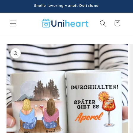
Meteen
Snelle levering vanuit Duitsland
naar de
content
Winkelwagen
a direct naar
roductinformatie