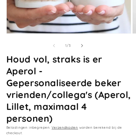
Media
M
1
2
openen
o
van
1
/
3
in
in
modaal
m
Houd vol, straks is er
Aperol -
Gepersonaliseerde beker
vrienden/collega's (Aperol,
Lillet, maximaal 4
personen)
Belastingen inbegrepen.
Verzendkosten
worden berekend bij de
checkout.