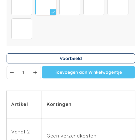
186
307
Tassen Sprüche 3 (Pinterest)
14
308
65
Voorbeeld
Quantity
Toevoegen aan Winkelwagentje
Artikel
Kortingen
Vanaf 2
Geen verzendkosten
stuks