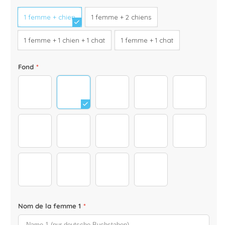
Blanc
Panoramadruck
1 femme + chien
1 femme + 2 chiens
1 femme + 1 chien + 1 chat
1 femme + 1 chat
Fond
*
Hintergrund_3000x3000_0001_background-01
Hintergrund_3000x3000_0000_backgrou
Berge_neu_3000x3000
hintergrund-3000x3
hintergru
Strand Heller
Strand_neu_3000x3000_neu
hintergrund herbst
25
26
29
31
47
30
Nom de la femme 1
*