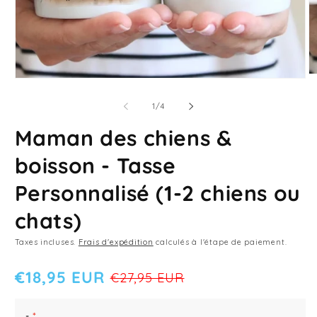
Ou
Ouvrir
le
le
m
média
de
1
/
4
2
1
d
dans
Maman des chiens &
u
une
fe
fenêtre
m
modale
boisson - Tasse
Personnalisé (1-2 chiens ou
chats)
Taxes incluses.
Frais d'expédition
calculés à l'étape de paiement.
€18,95 EUR
€27,95 EUR
COULEUR
GRÖSSE
-
*