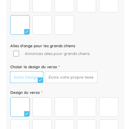
Hunde_0030_Australian-Shepherd-(3)
Hunde_0029_Australian-Shepherd-(4)
Hunde_0028_Australian-Shephe
Hunde_0027_Austral
Hunde_002
Hunde_0025_Australian-Shepherd-(8)
Hunde_0024_Australian-Shepherd
Hunde_0031_Australian-Shepher
Ailes d'ange pour les grands chiens
Annonces ailes pour grands chiens
Choisir le design du verso
*
Notre Designs
Écrire votre propre texte
Design du verso
*
life is better with a dog
best friends_x
beste freunde
dog daddy
dog mam