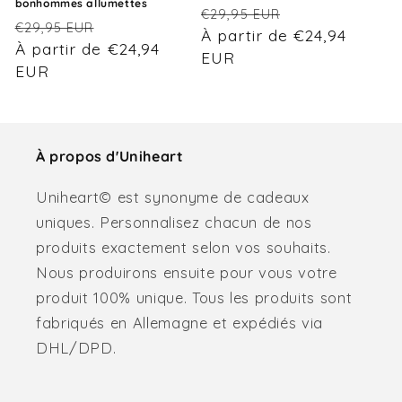
bonhommes allumettes
Prix
Prix
€29,95 EUR
Prix
Prix
€29,95 EUR
habituel
À partir de €24,94
promotionnel
habituel
À partir de €24,94
promotionnel
EUR
EUR
À propos d'Uniheart
Uniheart© est synonyme de cadeaux
uniques. Personnalisez chacun de nos
produits exactement selon vos souhaits.
Nous produirons ensuite pour vous votre
produit 100% unique. Tous les produits sont
fabriqués en Allemagne et expédiés via
DHL/DPD.