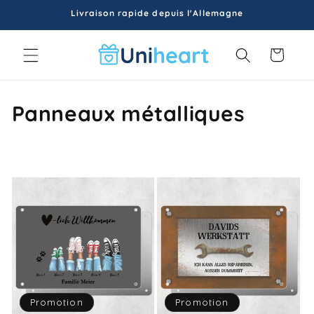
et
Livraison rapide depuis l'Allemagne
passer
au
contenu
Panier
C
Panneaux métalliques
o
l
l
e
c
t
i
Promotion
Promotion