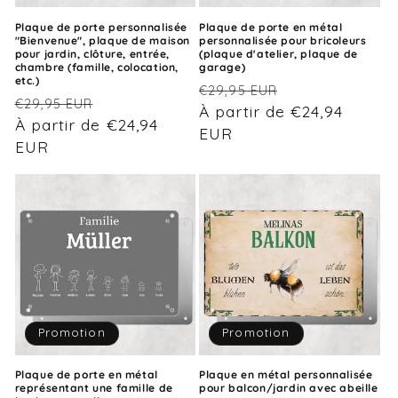
o
Plaque de porte personnalisée
Plaque de porte en métal
"Bienvenue", plaque de maison
personnalisée pour bricoleurs
n
pour jardin, clôture, entrée,
(plaque d'atelier, plaque de
chambre (famille, colocation,
garage)
etc.)
:
Prix
Prix
€29,95 EUR
Prix
Prix
€29,95 EUR
habituel
À partir de €24,94
promotionnel
habituel
À partir de €24,94
promotionnel
EUR
EUR
Promotion
Promotion
Plaque de porte en métal
Plaque en métal personnalisée
représentant une famille de
pour balcon/jardin avec abeille